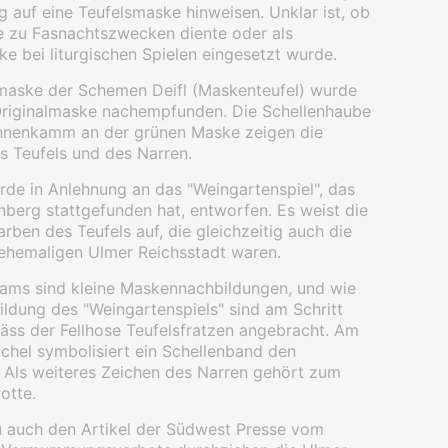
ig auf eine Teufelsmaske hinweisen. Unklar ist, ob
 zu Fasnachtszwecken diente oder als
e bei liturgischen Spielen eingesetzt wurde.
maske der Schemen Deifl (Maskenteufel) wurde
Originalmaske nachempfunden. Die Schellenhaube
hnenkamm an der grünen Maske zeigen die
es Teufels und des Narren.
de in Anlehnung an das "Weingartenspiel", das
nberg stattgefunden hat, entworfen. Es weist die
rben des Teufels auf, die gleichzeitig auch die
ehemaligen Ulmer Reichsstadt waren.
ams sind kleine Maskennachbildungen, und wie
ildung des "Weingartenspiels" sind am Schritt
ss der Fellhose Teufelsfratzen angebracht. Am
chel symbolisiert ein Schellenband den
. Als weiteres Zeichen des Narren gehört zum
otte.
u auch den Artikel der Südwest Presse vom