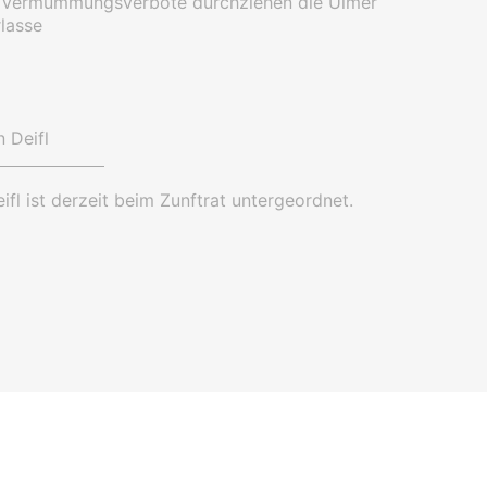
:
Vermummungsverbote durchziehen die Ulmer
lasse
 Deifl
fl ist derzeit beim Zunftrat untergeordnet.