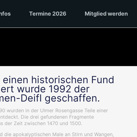
nfos
Termine 2026
Mitglied werden
 einen historischen Fund
riert wurde 1992 der
en-Deifl geschaffen.
90 wurden in der Ulmer Rosengasse Teile einer
ntdeckt. Die drei gefundenen Fragmente
 der Zeit zwischen 1470 und 1500.
ind die apokalyptischen Male an Stirn und Wangen,