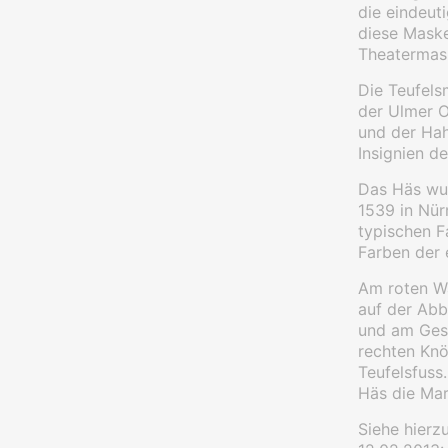
die eindeut
diese Maske
Theatermask
Die Teufels
der Ulmer 
und der Ha
Insignien d
Das Häs wur
1539 in Nür
typischen Fa
Farben der 
Am roten W
auf der Abb
und am Gesä
rechten Knö
Teufelsfuss
Häs die Mar
Siehe hierz