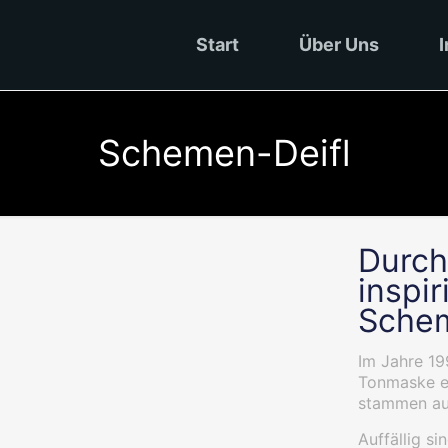
Start
Über Uns
I
Schemen-Deifl
Durch
inspi
Schem
Im Jahre 19
Tonmaske e
stammen aus
Auffällig s