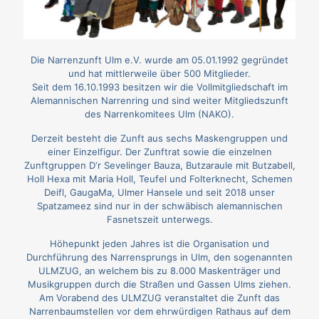
Die Narrenzunft Ulm e.V. wurde am 05.01.1992 gegründet
und hat mittlerweile über 500 Mitglieder.
Seit dem 16.10.1993 besitzen wir die Vollmitgliedschaft im
Alemannischen Narrenring und sind weiter Mitgliedszunft
des Narrenkomitees Ulm (NAKO).
Derzeit besteht die Zunft aus sechs Maskengruppen und
einer Einzelfigur. Der Zunftrat sowie die einzelnen
Zunftgruppen D‘r Sevelinger Bauza, Butzaraule mit Butzabell,
Holl Hexa mit Maria Holl, Teufel und Folterknecht, Schemen
Deifl, GaugaMa, Ulmer Hansele und seit 2018 unser
Spatzameez sind nur in der schwäbisch alemannischen
Fasnetszeit unterwegs.
Höhepunkt jeden Jahres ist die Organisation und
Durchführung des Narrensprungs in Ulm, den sogenannten
ULMZUG, an welchem bis zu 8.000 Maskenträger und
Musikgruppen durch die Straßen und Gassen Ulms ziehen.
Am Vorabend des ULMZUG veranstaltet die Zunft das
Narrenbaumstellen vor dem ehrwürdigen Rathaus auf dem