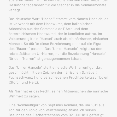
späteren Jahren wurde das Fischerstechen dann wegen der
Gesundheitsgefahren für die Stecher in die Sommermonate
verlegt.
Das deutsche Wort "Hansel" stammt vom Namen Hans ab, es
ist verwandt mit dem Hanswurst, dem italienischen
Arlecchino aus der Commedia dell`Arte und dem
österreichischen Hanswurstl, der in Komödien auftrat. Im
Volksmund gilt ein "Hansel" auch als ein närrischer, einfacher
Mensch. So dürfte diese Bezeichnung eher auf die Figur
des "Bauern" passen. Das "Ulmer Hansele" zeigt also den
reichstädtischen Ur-Narren, nur die Bezeichnung "Hansele"
für den "Narren" ist genaugenommen falsch.
Das "Ulmer Hansele" stellt eine edle Weißnarrenfigur dar,
geschmückt mit den Zeichen der närrischen Schläue (
Fuchsschwanz ) und verschiedenen Fruchtbarkeitssymbolen
(Storch und Herz).
Als Narr hat er das Recht, seinen Mitmenschen die närrische
Wahrheit zu sagen.
Eine "Rommelfigur" von Septimus Rommel, die um 1811 aus
Ton für den König von Württemberg anlässlich seines
Besuches des Fischerstechens vom 02. Juli 1811 gefertigt