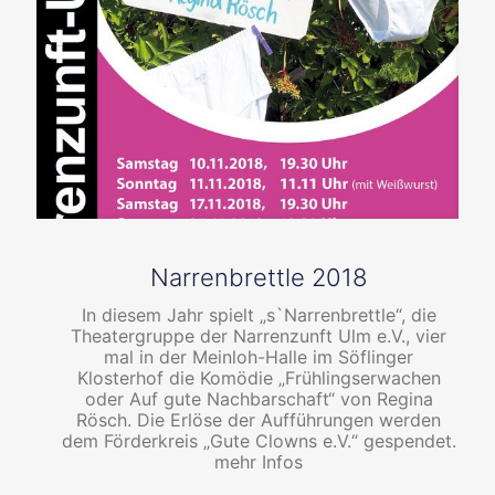
Narrenbrettle 2018
In diesem Jahr spielt „s`Narrenbrettle“, die
Theatergruppe der Narrenzunft Ulm e.V., vier
mal in der Meinloh-Halle im Söflinger
Klosterhof die Komödie „Frühlingserwachen
oder Auf gute Nachbarschaft“ von Regina
Rösch. Die Erlöse der Aufführungen werden
dem Förderkreis „Gute Clowns e.V.“ gespendet.
mehr Infos