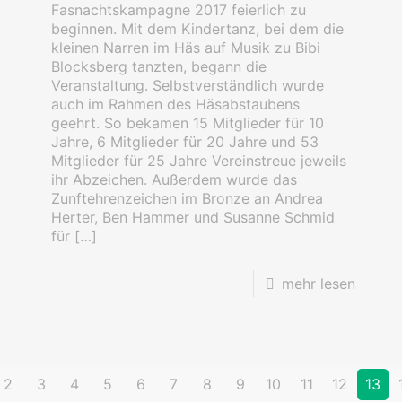
Fasnachtskampagne 2017 feierlich zu
beginnen. Mit dem Kindertanz, bei dem die
kleinen Narren im Häs auf Musik zu Bibi
Blocksberg tanzten, begann die
Veranstaltung. Selbstverständlich wurde
auch im Rahmen des Häsabstaubens
geehrt. So bekamen 15 Mitglieder für 10
Jahre, 6 Mitglieder für 20 Jahre und 53
Mitglieder für 25 Jahre Vereinstreue jeweils
ihr Abzeichen. Außerdem wurde das
Zunftehrenzeichen im Bronze an Andrea
Herter, Ben Hammer und Susanne Schmid
für
[…]
mehr lesen
2
3
4
5
6
7
8
9
10
11
12
13